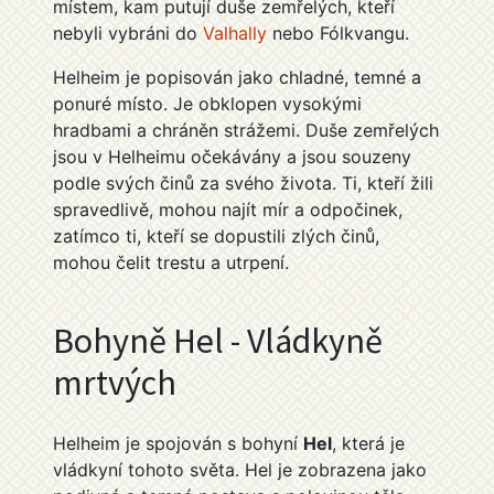
místem, kam putují duše zemřelých, kteří
nebyli vybráni do
Valhally
nebo Fólkvangu.
Helheim je popisován jako chladné, temné a
ponuré místo. Je obklopen vysokými
hradbami a chráněn strážemi. Duše zemřelých
jsou v Helheimu očekávány a jsou souzeny
podle svých činů za svého života. Ti, kteří žili
spravedlivě, mohou najít mír a odpočinek,
zatímco ti, kteří se dopustili zlých činů,
mohou čelit trestu a utrpení.
Bohyně Hel - Vládkyně
mrtvých
Helheim je spojován s bohyní
Hel
, která je
vládkyní tohoto světa. Hel je zobrazena jako