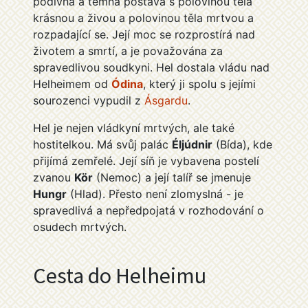
podivná a temná postava s polovinou těla
krásnou a živou a polovinou těla mrtvou a
rozpadající se. Její moc se rozprostírá nad
životem a smrtí, a je považována za
spravedlivou soudkyni. Hel dostala vládu nad
Helheimem od
Ódina
, který ji spolu s jejími
sourozenci vypudil z
Ásgardu
.
Hel je nejen vládkyní mrtvých, ale také
hostitelkou. Má svůj palác
Éljúdnir
(Bída), kde
přijímá zemřelé. Její síň je vybavena postelí
zvanou
Kör
(Nemoc) a její talíř se jmenuje
Hungr
(Hlad). Přesto není zlomyslná - je
spravedlivá a nepředpojatá v rozhodování o
osudech mrtvých.
Cesta do Helheimu