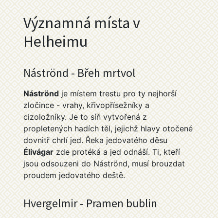
Významná místa v
Helheimu
Náströnd - Břeh mrtvol
Náströnd
je místem trestu pro ty nejhorší
zločince - vrahy, křivopřísežníky a
cizoložníky. Je to síň vytvořená z
propletených hadích těl, jejichž hlavy otočené
dovnitř chrlí jed. Řeka jedovatého děsu
Élivágar
zde protéká a jed odnáší. Ti, kteří
jsou odsouzeni do Náströnd, musí brouzdat
proudem jedovatého deště.
Hvergelmir - Pramen bublin