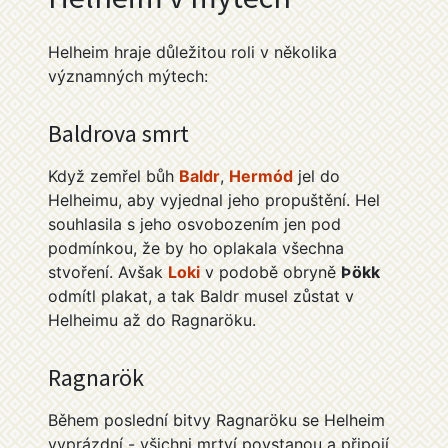
Helheim hraje důležitou roli v několika
významných mýtech:
Baldrova smrt
Když zemřel bůh
Baldr
,
Hermód
jel do
Helheimu, aby vyjednal jeho propuštění. Hel
souhlasila s jeho osvobozením jen pod
podmínkou, že by ho oplakala všechna
stvoření. Avšak
Loki
v podobě obryně
Þökk
odmítl plakat, a tak Baldr musel zůstat v
Helheimu až do Ragnaröku.
Ragnarök
Během poslední bitvy Ragnaröku se Helheim
vyprázdní - všichni mrtví povstanou a připojí