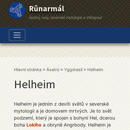
Rûnarmál
Ásatrú, runy, severská mytologie a Vikingové
Hlavní stránka
Ásatrú
Yggdrasil
Helheim
Helheim
Helheim je jedním z devíti světů v severské
mytologii a je domovem mrtvých. Je to svět
podzemí, který je spojen s bohyní Hel, dcerou
boha
Lokiho
a obryně Angrbody. Helheim je