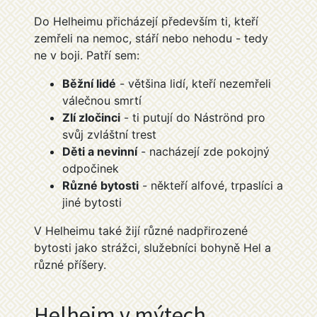
Do Helheimu přicházejí především ti, kteří
zemřeli na nemoc, stáří nebo nehodu - tedy
ne v boji. Patří sem:
Běžní lidé
- většina lidí, kteří nezemřeli
válečnou smrtí
Zlí zločinci
- ti putují do Náströnd pro
svůj zvláštní trest
Děti a nevinní
- nacházejí zde pokojný
odpočinek
Různé bytosti
- někteří alfové, trpaslíci a
jiné bytosti
V Helheimu také žijí různé nadpřirozené
bytosti jako strážci, služebníci bohyně Hel a
různé příšery.
Helheim v mýtech