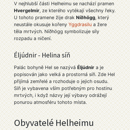
V nejhlubší části Helheimu se nachází pramen
Hvergelmir
, ze kterého vytékají všechny řeky.
U tohoto pramene žije drak
Níðhögg
, který
neustále okusuje kořeny
Yggdrasilu
a žere
těla mrtvých. Níðhögg symbolizuje síly
rozpadu a ničení.
Éljúdnir - Helina síň
Palác bohyně Hel se nazývá
Éljúdnir
a je
popisován jako velká a prostorná síň. Zde Hel
přijímá zemřelé a rozhoduje o jejich osudu.
Síň je vybavena vším potřebným pro hostinu
mrtvých, i když názvy její výbavy odrážejí
ponurou atmosféru tohoto místa.
Obyvatelé Helheimu