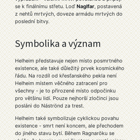
se k finálnímu střetu. Loď
Naglfar
, postavená
z nehtů mrtvých, doveze armádu mrtvých do
poslední bitvy.
Symbolika a význam
Helheim představuje nejen místo posmrtného
existence, ale také důležitý prvek kosmického
řádu. Na rozdíl od křesťanského pekla není
Helheim místem věčného zatracení pro
všechny - je to přirozené místo odpočinku
pro většinu lidí. Pouze nejhorší zločinci jsou
posláni do Náströnd za trest.
Helheim také symbolizuje cyklickou povahu
existence - smrt není koncem, ale přechodem
do jiného stavu bytí. Během Ragnaröku se