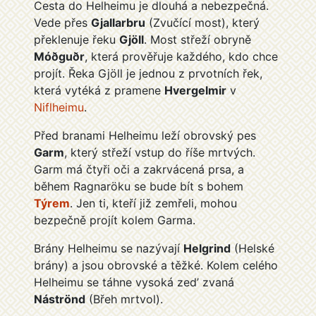
Cesta do Helheimu je dlouhá a nebezpečná.
Vede přes
Gjallarbru
(Zvučící most), který
překlenuje řeku
Gjöll
. Most střeží obryně
Móðguðr
, která prověřuje každého, kdo chce
projít. Řeka Gjöll je jednou z prvotních řek,
která vytéká z pramene
Hvergelmir
v
Niflheimu
.
Před branami Helheimu leží obrovský pes
Garm
, který střeží vstup do říše mrtvých.
Garm má čtyři oči a zakrvácená prsa, a
během Ragnaröku se bude bít s bohem
Týrem
. Jen ti, kteří již zemřeli, mohou
bezpečně projít kolem Garma.
Brány Helheimu se nazývají
Helgrind
(Helské
brány) a jsou obrovské a těžké. Kolem celého
Helheimu se táhne vysoká zed’ zvaná
Náströnd
(Břeh mrtvol).